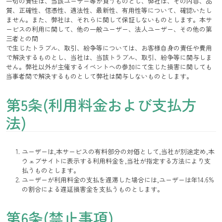
一切の責任は、当該ユーザー等が負うものとし、弊社は、その内容、品
質、正確性、信憑性、適法性、最新性、有用性等について、確認いたし
ません。また、弊社は、それらに関して保証しないものとします。本サ
ービスの利用に関して、他の一般ユーザー、法人ユーザー、その他の第
三者との間
で生じたトラブル、取引、紛争等については、お客様自身の責任や費用
で解決するものとし、当社は、当該トラブル、取引、紛争等に関与しま
せん。弊社以外が主催するイベントへの参加にて生じた損害に関しても
当事者間で解決するものとして弊社は関与しないものとします。
第5条(利用料金および支払方
法)
ユーザーは,本サービスの有料部分の対価として,当社が別途定め,本
ウェブサイトに表示する利用料金を,当社が指定する方法により支
払うものとします。
ユーザーが利用料金の支払を遅滞した場合には,ユーザーは年14.6%
の割合による遅延損害金を支払うものとします。
第6条(禁止事項)