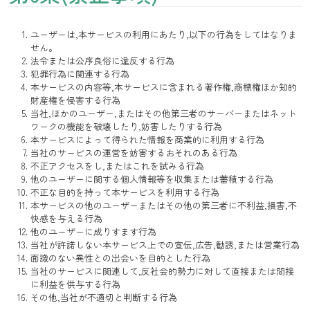
ユーザーは,本サービスの利用にあたり,以下の行為をしてはなりま
せん。
法令または公序良俗に違反する行為
犯罪行為に関連する行為
本サービスの内容等,本サービスに含まれる著作権,商標権ほか知的
財産権を侵害する行為
当社,ほかのユーザー,またはその他第三者のサーバーまたはネット
ワークの機能を破壊したり,妨害したりする行為
本サービスによって得られた情報を商業的に利用する行為
当社のサービスの運営を妨害するおそれのある行為
不正アクセスをし,またはこれを試みる行為
他のユーザーに関する個人情報等を収集または蓄積する行為
不正な目的を持って本サービスを利用する行為
本サービスの他のユーザーまたはその他の第三者に不利益,損害,不
快感を与える行為
他のユーザーに成りすます行為
当社が許諾しない本サービス上での宣伝,広告,勧誘,または営業行為
面識のない異性との出会いを目的とした行為
当社のサービスに関連して,反社会的勢力に対して直接または間接
に利益を供与する行為
その他,当社が不適切と判断する行為