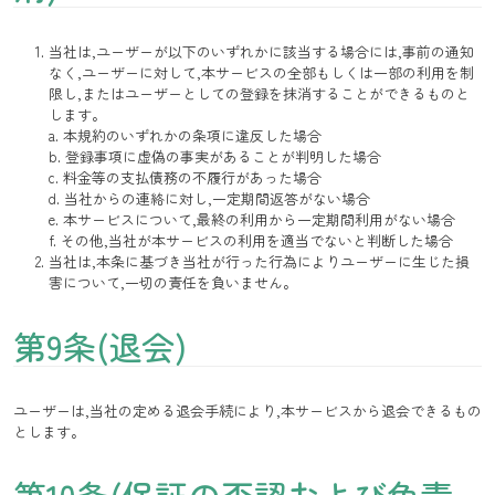
当社は,ユーザーが以下のいずれかに該当する場合には,事前の通知
なく,ユーザーに対して,本サービスの全部もしくは一部の利用を制
限し,またはユーザーとしての登録を抹消することができるものと
します。
a. 本規約のいずれかの条項に違反した場合
b. 登録事項に虚偽の事実があることが判明した場合
c. 料金等の支払債務の不履行があった場合
d. 当社からの連絡に対し,一定期間返答がない場合
e. 本サービスについて,最終の利用から一定期間利用がない場合
f. その他,当社が本サービスの利用を適当でないと判断した場合
当社は,本条に基づき当社が行った行為によりユーザーに生じた損
害について,一切の責任を負いません。
第9条(退会)
ユーザーは,当社の定める退会手続により,本サービスから退会できるもの
とします。
第10条(保証の否認および免責