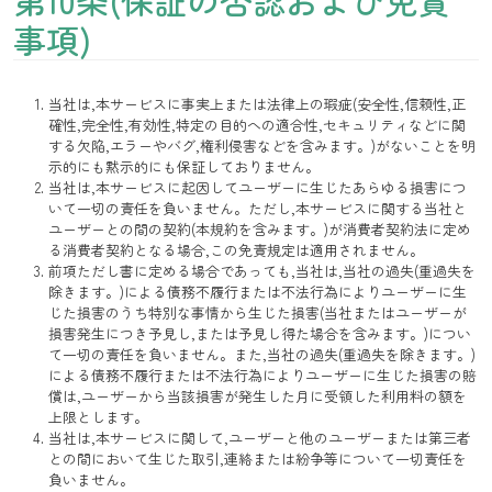
事項)
当社は,本サービスに事実上または法律上の瑕疵(安全性,信頼性,正
確性,完全性,有効性,特定の目的への適合性,セキュリティなどに関
する欠陥,エラーやバグ,権利侵害などを含みます。)がないことを明
示的にも黙示的にも保証しておりません。
当社は,本サービスに起因してユーザーに生じたあらゆる損害につ
いて一切の責任を負いません。ただし,本サービスに関する当社と
ユーザーとの間の契約(本規約を含みます。)が消費者契約法に定め
る消費者契約となる場合,この免責規定は適用されません。
前項ただし書に定める場合であっても,当社は,当社の過失(重過失を
除きます。)による債務不履行または不法行為によりユーザーに生
じた損害のうち特別な事情から生じた損害(当社またはユーザーが
損害発生につき予見し,または予見し得た場合を含みます。)につい
て一切の責任を負いません。また,当社の過失(重過失を除きます。)
による債務不履行または不法行為によりユーザーに生じた損害の賠
償は,ユーザーから当該損害が発生した月に受領した利用料の額を
上限とします。
当社は,本サービスに関して,ユーザーと他のユーザーまたは第三者
との間において生じた取引,連絡または紛争等について一切責任を
負いません。