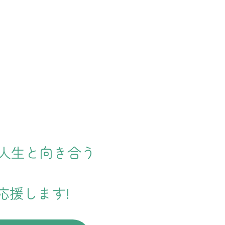
で人生と向き合う
応援します!